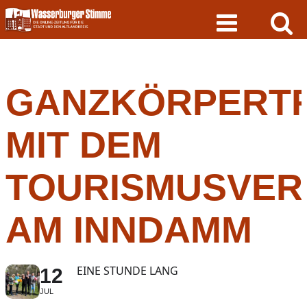
Skip
to
content
GANZKÖRPERTR
MIT DEM
TOURISMUSVER
AM INNDAMM
EINE STUNDE LANG
12
JUL