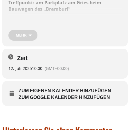
Treffpunkt: am Parkplatz am Gries beim
Bauwagen des „Bramburi“
MEHR
„Inn-Fluss bleiben“ heißt es am 12. Juli.. Bettina
Schrolle bietet im Auftrag des Tourismusvereins
Wasserburg eine Stunde lang leichte Bewegung
und Ganzkörpertraining an der frischen Luft an.
Zeit
12. Juli 2025
10:00
(GMT+00:00)
Sportschuhe und bequeme Kleidung sind
empfohlen. Die Teilnahme ist kostenlos.
ZUM EIGENEN KALENDER HINZUFÜGEN
ZUM GOOGLE KALENDER HINZUFÜGEN