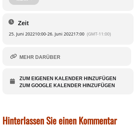
für
Kinder und Senioren, Styling Beauty und More, Reisen, Freizeit,
Hobby,
Sport, Versicherungen, Vereine, Grüne Angebote…
Zeit
Der Eintritt zu dieser Messe ist frei.
25. Juni 2022
10:00
-
26. Juni 2022
17:00
(GMT-11:00)
MEHR DARÜBER
ZUM EIGENEN KALENDER HINZUFÜGEN
ZUM GOOGLE KALENDER HINZUFÜGEN
Hinterlassen Sie einen Kommentar