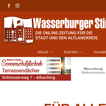
Skip
Facebook
Instagram
to
content
Aktuell
Rubriken
Kontakt