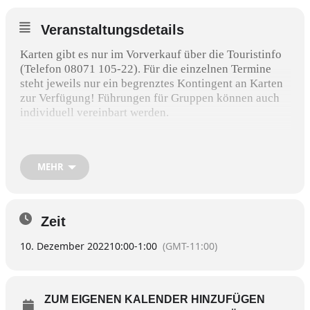
Veranstaltungsdetails
Karten gibt es nur im Vorverkauf über die Touristinfo
(Telefon 08071 105-22). Für die einzelnen Termine
steht jeweils nur ein begrenztes Kontingent an Karten
zur Verfügung! Führungen für Gruppen können auch
individuell vereinbart werden.
Termine 2022:
MEHR
Samstag, 10. Dezember, 10 Uhr
Freitag, 30. Dezember, 19 Uhr
Darüber hinaus können für Gruppen selbstverständlich
Zeit
jederzeit individuelle Führungstermine vereinbart
werden.
10. Dezember 2022
10:00
-
1:00
(GMT-11:00)
ZUM EIGENEN KALENDER HINZUFÜGEN