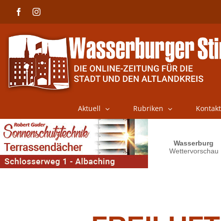
Skip
Facebook
Instagram
to
content
Aktuell
Rubriken
Kontakt