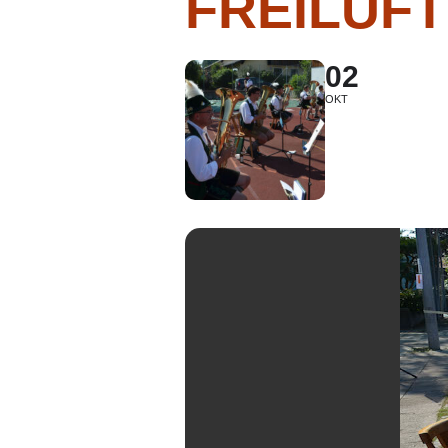
FREILUF
02
OKT