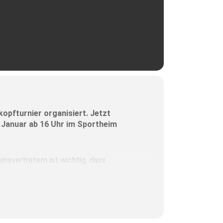
kopfturnier organisiert. Jetzt
1. Januar ab 16 Uhr im Sportheim
nsvertretern ist wichtig, dass
 war, für immer in Erinnerung
ehn Euro
.
h ein Schneiderpreis zur Verfügung.