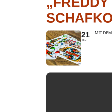
„FREDDY
SCHAFKO
MIT DEM
21
JAN