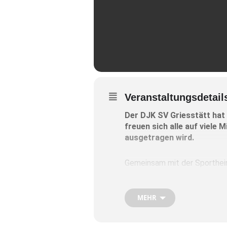
Veranstaltungsdetail
Der DJK SV Griesstätt hat 
freuen sich alle auf viele
ausgetragen wird.
Gemeinsam mit der Sportheim-
dadurch der im November 2022
bleibt. Anmeldungen sind am
MEHR
Tolle Preise seien zusammenge
Die beste Dame im Spiel erhal