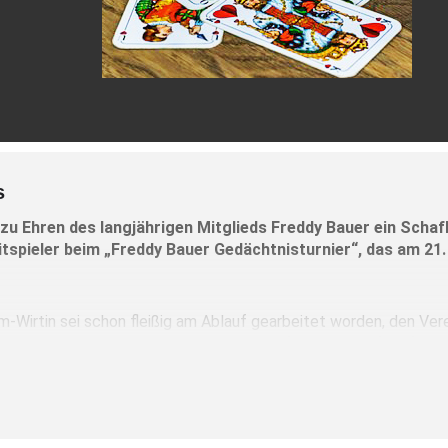
s
zu Ehren des langjährigen Mitglieds Freddy Bauer ein Schaf
 Mitspieler beim „Freddy Bauer Gedächtnisturnier“, das am 2
Wirtin sei schon fleißig am Ablauf gearbeitet worden, den Verei
 verstorbene Bauer, der ein leidenschaftlicher Schafkopfspieler
 Veranstaltungstag selbst möglich.
Die Startgebühr beträgt z
stellt worden. So stünden Siegerpreise, Tischpreise und natürlic
te ebenfalls einen Gewinn.