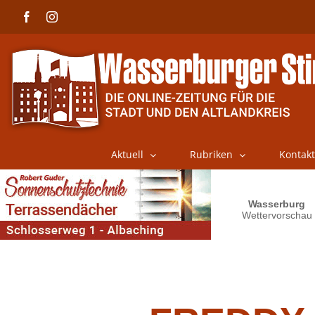
Skip
Facebook
Instagram
to
content
Aktuell
Rubriken
Kontakt