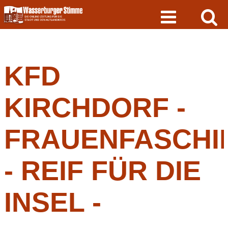
Skip
to
content
KFD
KIRCHDORF -
FRAUENFASCHI
- REIF FÜR DIE
INSEL -