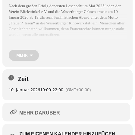
Nach dem großen Erfolg der ersten Lesenacht im Mai 2025 laden der
Verein Blickwinkel e.V. und die Wasserburge
r Grünen erneut am 10.
Januar 2026 ab 19 Uhr zum feministischen Abend unter dem Motto
„Frauen* lesen“ in die Wasserburger Kinowerkstatt ein. Menschen aller
Geschlechter sind willkommen, denn Frauenrechte können nur gestärkt
werden, wenn alle unterstützen.
An diesem Abend
lesen Frauen* aus Wasserburg aus ausgewählten
Texten, im Anschluss wird darüber diskutiert. Und auch Mitmachen ist
MEHR
erlaubt! Auch das Publikum darf aus dem eigenen Lieblingstext oder
Lieblingsbuch vorlesen. Durch den Abend führt Stadträtin Steffi
König.
Zeit
Der Eintritt ist frei, Spenden sind willkommen.
10. Januar 2026
19:00
-
22:00
(GMT+00:00)
Für Rückfragen wenden Sie sich an:
Steffi König
Tel. 0176-99562282
MEHR DARÜBER
ZUM EIGENEN KALENDER HINZUFÜGEN