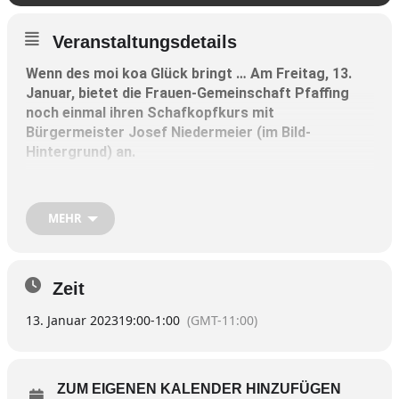
Veranstaltungsdetails
Wenn des moi koa Glück bringt … Am Freitag, 13.
Januar, bietet die Frauen-Gemeinschaft Pfaffing
noch einmal ihren Schafkopfkurs mit
Bürgermeister Josef Niedermeier (im Bild-
Hintergrund) an.
Um 19 Uhr geht’s los im
Brauereigasthof in
Forsting – wer vorher noch etwas essen möchte,
MEHR
sollte entsprechend früher einplanen.
Es ist eine Fortsetzung des ersten Schafkopfkurses
Zeit
für Einsteiger vor Weihnachten (wir berichteten – siehe
Foto).
13. Januar 2023
19:00
-
1:00
(GMT-11:00)
Gerne seien zusätzlich aber auch ‚Neue‘ willkommen, die
beginnen möchten. Man freue sich auf viele
ZUM EIGENEN KALENDER HINZUFÜGEN