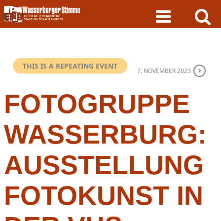
Skip
to
content
THIS IS A REPEATING EVENT
7. NOVEMBER 2023
FOTOGRUPPE
WASSERBURG:
AUSSTELLUNG
FOTOKUNST IN