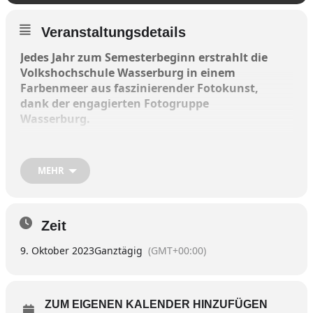
Veranstaltungsdetails
Jedes Jahr zum Semesterbeginn erstrahlt die
Volkshochschule Wasserburg in einem
Farbenmeer aus faszinierender Fotokunst,
dank der engagierten Fotogruppe
Wasserburg.
Das diesjährige Ausstellungsthema
„Fotokunst“ verspricht wieder eine
MEHR
einzigartige Reise in die kreative Welt der
Fotografie.
Zeit
9. Oktober 2023
Ganztägig
(GMT+00:00)
Die Fotogruppe Wasserburg hat es sich zur
Tradition gemacht, eine jährliche Ausstellung in der
Volkshochschule Wasserburg zu veranstalten. Bei
dieser Ausstellung haben die Mitglieder die
ZUM EIGENEN KALENDER HINZUFÜGEN