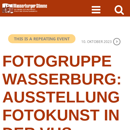
Skip
to
content
THIS IS A REPEATING EVENT
10. OKTOBER 2023
FOTOGRUPPE
WASSERBURG:
AUSSTELLUNG
FOTOKUNST IN