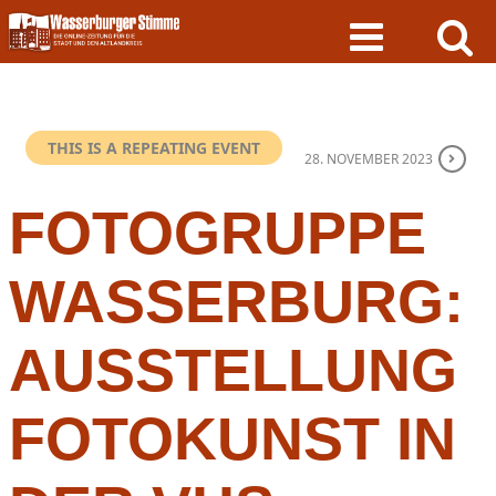
Skip
to
content
THIS IS A REPEATING EVENT
28. NOVEMBER 2023
FOTOGRUPPE
WASSERBURG:
AUSSTELLUNG
FOTOKUNST IN