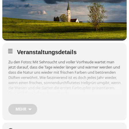
Veranstaltungsdetails
Zu den Fotos: Mit Sehnsucht und voller Vorfreude wartet man
jetzt darauf, dass die Tage wieder länger und wärmer werden und
dass die Natur uns wieder mit frischen Farben und betörenden
Düften verwöhnt. Wie faszinierend ist es doch jedes Jahr wieder,
wenn einen frisches, sonnendurchflutetes Hellgrün umgibt, wenn
die Wiesen und die Gärten die ersten Farbtupfen präsentieren.
Die Gefühllage hebt sich zusehends.
Die Ausstellung von Brigitte Langer aus Albaching ist i
m HNO-
Zentrum Mangfall-Inn in der RoMed-Klinik Wasserburg zu sehen.
MEHR
Öffnungszeiten:
Montag: 8 bis 12 und 14 bis 17 Uhr