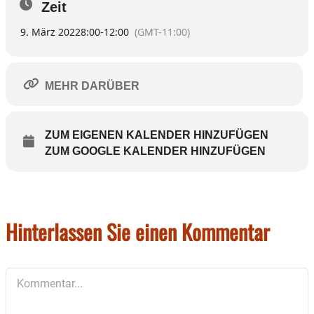
Zeit
Dienstag: 8 bis 15 Uhr
9. März 2022
8:00
-
12:00
(GMT-11:00)
Mittwoch: 8 bis 12 Uhr
Donnerstag: 9 bis 13 und 15 bis 18 Uhr
Freitag: 8 bis 13 Uhr
MEHR DARÜBER
Die Hobbyfotografin der Fotogruppe Wasserburg lädt ein, sich
von ihren Bildern entführen zu lassen und einzutauchen in
„Frühlingsträume und Sommertage“.
ZUM EIGENEN KALENDER HINZUFÜGEN
ZUM GOOGLE KALENDER HINZUFÜGEN
Hinterlassen Sie einen Kommentar
Kommentar