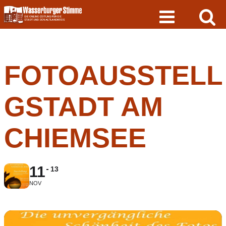
Skip
to
content
FOTOAUSSTEL
GSTADT AM
CHIEMSEE
11
13
NOV