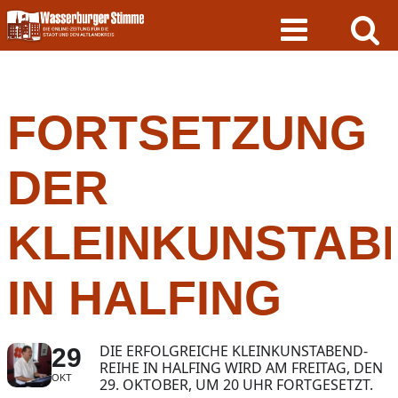
Skip
to
content
FORTSETZUNG
DER
KLEINKUNSTAB
IN HALFING
DIE ERFOLGREICHE KLEINKUNSTABEND-
29
REIHE IN HALFING WIRD AM FREITAG, DEN
OKT
29. OKTOBER, UM 20 UHR FORTGESETZT.