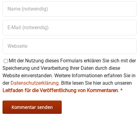
Wasserburg lädt herzlich dazu ein, diese
beeindruckende Sammlung von
„Fotokunstwerken“ zu erleben und mit den
Künstlern ins Gespräch zu kommen.
Nähere Informationen zur Ausstellung und zur
Fotogruppe Wasserburg
unter
https://fotogruppe-wasserburg.de
.
Mit der Nutzung dieses Formulars erklären Sie sich mit der
Speicherung und Verarbeitung Ihrer Daten durch diese
Website einverstanden. Weitere Informationen erfahren Sie in
der
Datenschutzerklärung.
Bitte lesen Sie hier auch unseren
Leitfaden für die Veröffentlichung von Kommentaren
.
*