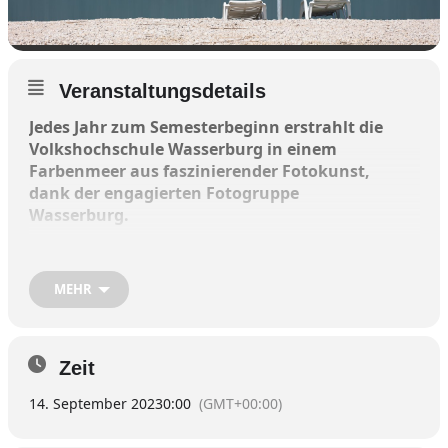
Veranstaltungsdetails
Jedes Jahr zum Semesterbeginn erstrahlt die
Volkshochschule Wasserburg in einem
Farbenmeer aus faszinierender Fotokunst,
dank der engagierten Fotogruppe
Wasserburg.
Das diesjährige Ausstellungsthema
„Fotokunst“ verspricht wieder eine
MEHR
einzigartige Reise in die kreative Welt der
Fotografie.
Zeit
14. September 2023
0:00
(GMT+00:00)