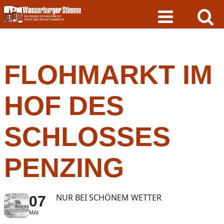
Skip
to
content
FLOHMARKT IM
HOF DES
SCHLOSSES
PENZING
NUR BEI SCHÖNEM WETTER
07
MAI