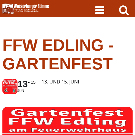
Skip
to
content
FFW EDLING -
GARTENFEST
13. UND 15. JUNI
13
15
JUN