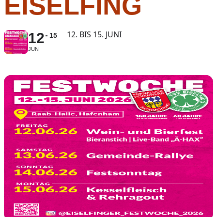
EISELFING
12. BIS 15. JUNI
12
15
JUN