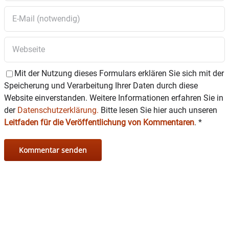
auch der gesellschaftliche Blick auf Inklusion
und Teilhabe.
Auch in den kommenden Jahren wird es darum
gehen, Menschen individuell zu begleiten, neue
Herausforderungen anzunehmen und die
soziale Teilhabe weiter zu stärken.
Mit der Nutzung dieses Formulars erklären Sie sich mit der
Speicherung und Verarbeitung Ihrer Daten durch diese
Website einverstanden. Weitere Informationen erfahren Sie in
Anlässlich des 20-jährigen Bestehens soll danke
gesagt werden: den Menschen, die dem ABW ihr
der
Datenschutzerklärung.
Bitte lesen Sie hier auch unseren
Vertrauen schenken, den Mitarbeitenden und
Leitfaden für die Veröffentlichung von Kommentaren
.
*
den Angehörigen.
Der Einrichtungsverbund Steinhöring freut sich
auf ein gemeinsames Zusammenkommen,
schöne Begegnungen und gute Gespräche.