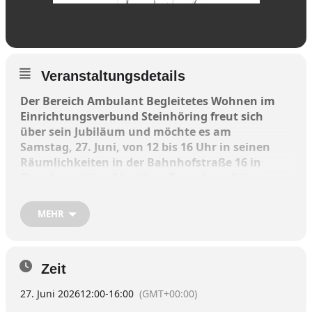
Veranstaltungsdetails
Der Bereich Ambulant Begleitetes Wohnen im
Einrichtungsverbund Steinhöring freut sich
über sein Jubiläum und möchte es am
Samstag, 27. Juni, von 12 bis 16 Uhr in seinen
Räumlichkeiten in der Bahnhofstraße 16 in
Ebersberg mit zahlreichen Besuchern feiern.
Was einst mit einem Geschwisterpaar auf einem
MEHR
Bauernhof begann, hat sich über die Jahre zu
einem wichtigen Unterstützungsangebot für
Menschen mit Beeinträchtigung entwickelt.
Zeit
Seit inzwischen 20 Jahren unterstützt das
27. Juni 2026
12:00
-
16:00
(GMT+00:00)
Ambulant Begleitete Wohnen (ABW) des