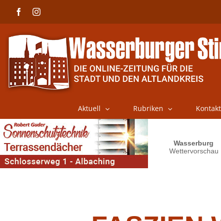
Skip
Facebook
Instagram
to
content
Aktuell
Rubriken
Kontakt