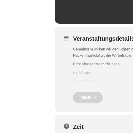
Veranstaltungsdetail
Gemeinsam wirken wir den Folgen des
Nackenmuskulatur, die Wirbelsäule
Bitte eine Matte mitbringen.
6 x 60 min
Anmeldung:
persönlich in der Geschäftsstel
oder per Telefon: 08071
MEHR
– 7401 (Mo-Fr 10:00 – 17:00 Uh
Kurse
im
Sebastian-Kneipp-R
Rückgebäude.
Zeit