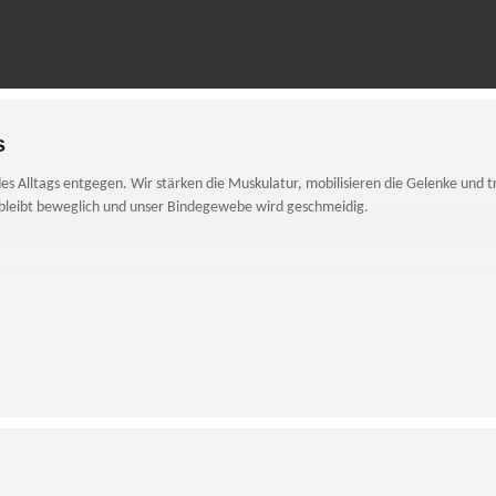
s
 Alltags entgegen. Wir stärken die Muskulatur, mobilisieren die Gelenke und tra
bleibt beweglich und unser Bindegewebe wird geschmeidig.
le, Schustergasse 5,
r, Sa 10:00 – 13:00 Uhr)
aum:
Kaspar-Aiblinger-Platz 24,