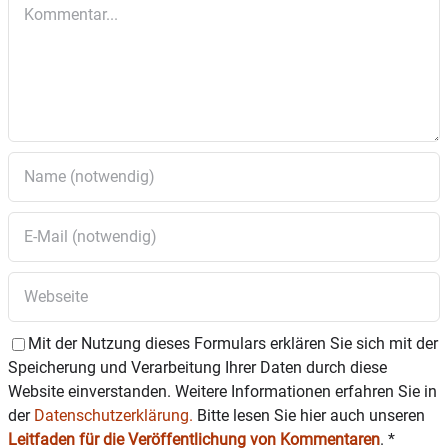
Kommentar
Überlegen die besten Züge finden. Abgesehen
von der unterschiedlichen Ausgangsstellung
gelten aber die normalen Schachregeln.
Um bei diesem Turnier teilzunehmen muss man
sich auf der Plattform Lichess
(
https://lichess.org
) anmelden, sich beim SK
Wasserburg als Teammitglied eintragen
(
https://lichess.org/team/sk-wasserburg
) und
sich dann für das Turnier registrieren
(
https://lichess.org/tournament/YRWDbkpb
). All
diese Schritte sind kostenlos. Es wird mit einer
Bedenkzeit von fünf Minuten pro Spieler für die
ganze Partie sowie drei Sekunden Zuschlag pro
ausgeführtem Zug gespielt.
Mit der Nutzung dieses Formulars erklären Sie sich mit der
Speicherung und Verarbeitung Ihrer Daten durch diese
Website einverstanden. Weitere Informationen erfahren Sie in
der
Datenschutzerklärung.
Bitte lesen Sie hier auch unseren
Leitfaden für die Veröffentlichung von Kommentaren
.
*