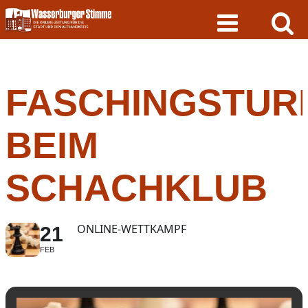
Skip
to
content
FASCHINGSTUR
BEIM
SCHACHKLUB
ONLINE-WETTKAMPF
21
FEB