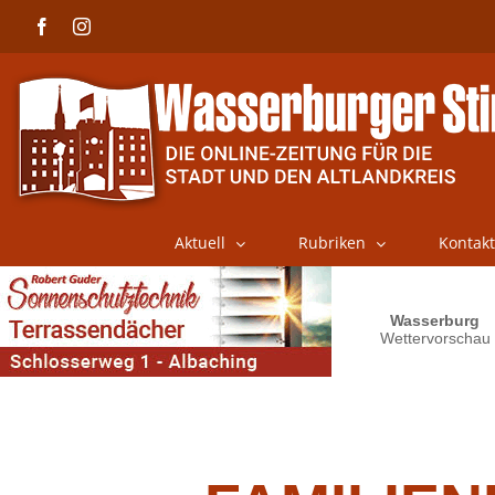
Skip
Facebook
Instagram
to
content
Aktuell
Rubriken
Kontakt