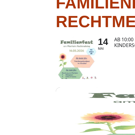
FAMILIEN
RECHTME
AB 10:0
14
INDERSC
MAI