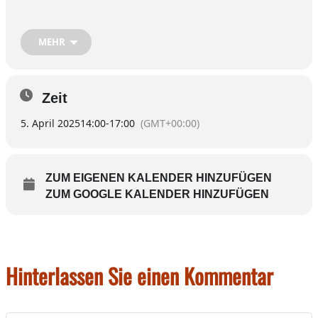
An verschiedenen Stationen können Groß und
Klein ihrer Kreativität beim Basteln freien Lauf
MEHR
lassen. Auch für Kaffee, Kuchen und Getränke ist
gesorgt. Die Teilnahme ist wie immer kostenlos –
eine Anmeldung ist nicht erforderlich.
Zeit
5. April 2025
14:00
-
17:00
(GMT+00:00)
ZUM EIGENEN KALENDER HINZUFÜGEN
ZUM GOOGLE KALENDER HINZUFÜGEN
Hinterlassen Sie einen Kommentar