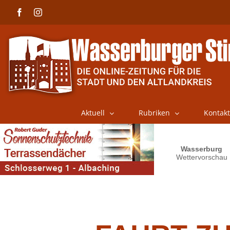
Skip
Facebook
Instagram
to
content
Aktuell
Rubriken
Kontakt