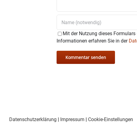
• 65 Euro. Darin enthalten B
Anmeldung durch
Mit der Nutzung dieses Formulars 
• Durch Banküberweisung an
Informationen erfahren Sie in der
Dat
IBAN DE 45 7016 9524 2100 01
Rückfragen
an Maria Spagl 
Hinweis des Veranstalters: R
Foto: Frauengruppe Rechtm
Datenschutzerklärung
|
Impressum
|
Cookie-Einstellungen