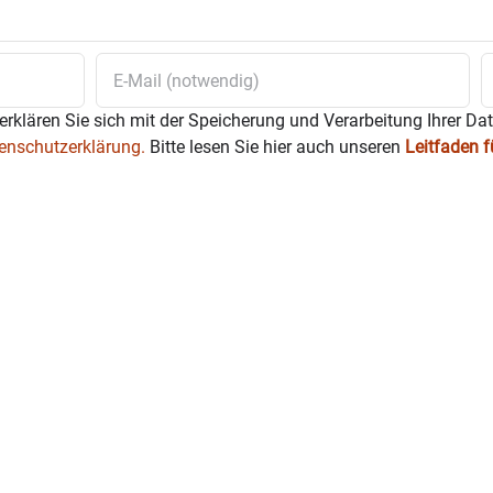
usfahrt, Ticket mit nummerierten Sitzplatz für den Hochzeitszug,
erklären Sie sich mit der Speicherung und Verarbeitung Ihrer Da
 das Bankhaus RSA,
bis spätestens Freitag, 14. April
enschutzerklärung.
Bitte lesen Sie hier auch unseren
Leitfaden 
97 12 – Betreff LA Hochzeit mit Namen der Mitfahrer
unter der 0160/3756133.
egenschirme und Glasflaschen sind nicht erlaubt.
ehring