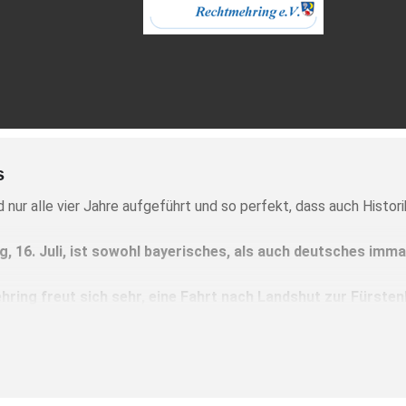
s
 nur alle vier Jahre aufgeführt und so perfekt, dass auch Histor
 16. Juli, ist sowohl bayerisches, als auch deutsches immat
ring freut sich
sehr,
eine Fahrt nach Landshut zur Fürsten
lätze, so dass man den Hochzeitszug, die Stimmung und di
ns Freitag, 14. April möglich.