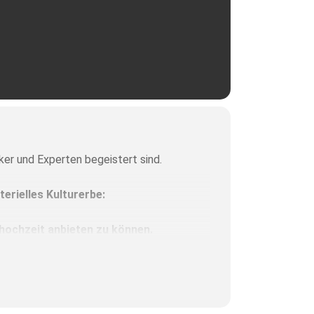
iker und Experten begeistert sind.
erielles Kulturerbe:
hochzeit anbieten zu können.
e Atmosphäre gut genießen kann.