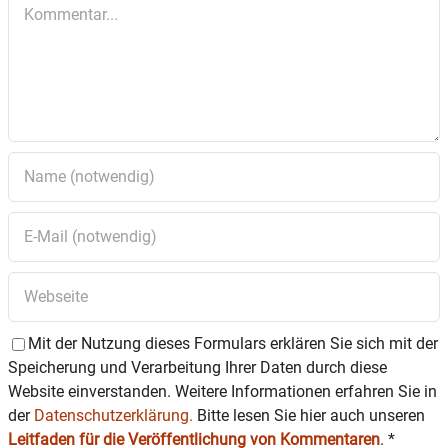
Kommentar
 Möglichkeiten der Photovoltaik
 PV und/oder Solarthermie – die optimale
Nutzung des Dachs
 Wann ist ein Anschluss an Nahwärme
sinnvoll?
Der Referent, Hans Urban, ist Elektroingenieur und
anerkannter Experte für erneuerbare Energien. Er
vermittelt grundlegendes Wissen im Bereich der
Wärmeenergie und steht mit seiner umfangreichen,
praktischen Erfahrung für Fragen zur Verfügung.
Mit der Nutzung dieses Formulars erklären Sie sich mit der
Speicherung und Verarbeitung Ihrer Daten durch diese
Website einverstanden. Weitere Informationen erfahren Sie in
der
Datenschutzerklärung.
Bitte lesen Sie hier auch unseren
Leitfaden für die Veröffentlichung von Kommentaren
.
*