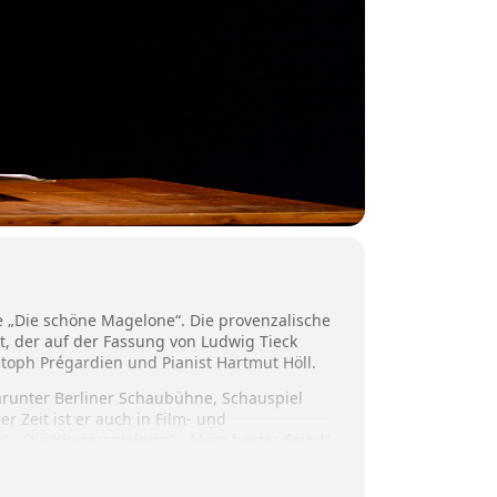
 „Die schöne Magelone“. Die provenzalische
t, der auf der Fassung von Ludwig Tieck
toph Prégardien und Pianist Hartmut Höll.
arunter Berliner Schaubühne, Schauspiel
r Zeit ist er auch in Film- und
 „Die Klavierspielerin“, „Mein bester Feind“
Preis und der Nestroy-Theaterpreis.