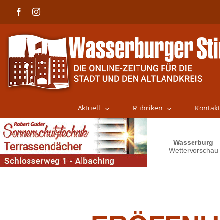
Skip
Facebook
Instagram
to
content
Aktuell
Rubriken
Kontakt