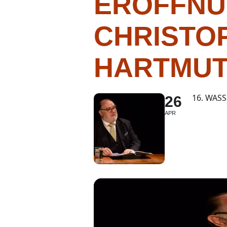
ERÖFFNU
CHRISTO
HARTMUT
16. WAS
26
APR