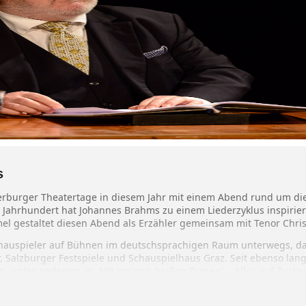
s
erburger Theatertage in diesem Jahr mit einem Abend rund um die
 Jahrhundert hat Johannes Brahms zu einem Liederzyklus inspirier
mel gestaltet diesen Abend als Erzähler gemeinsam mit Tenor Chris
Schauspieler auf Bühnen im deutschsprachigen Raum unterwegs, d
, Salzburger Festspiele und Schauspielhaus Graz. Seit ebenso lange
 unter anderem in „Mit meinen heißen Tränen“, „Alles auf Zucker“,
l erhielt, zählen der Deutsche Darstellerpreis, der Adolf-Grimme-