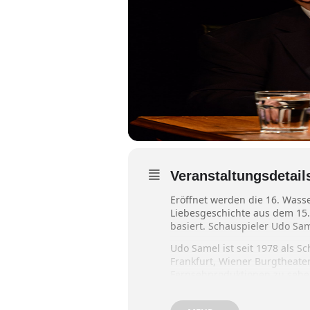
Veranstaltungsdetail
Eröffnet werden die 16. Wass
Liebesgeschichte aus dem 15.
basiert. Schauspieler Udo Sa
Udo Samel ist seit 1978 als 
Frankfurt, Wiener Burgtheater
Fernsehproduktionen zu sehen,
und „Babylon Berlin“. Zu den
Auszeichnungen, die Udo Same