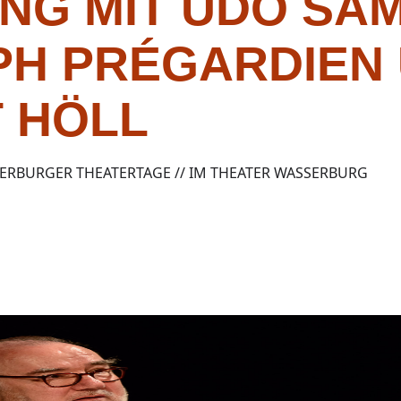
NG MIT UDO SAM
PH PRÉGARDIEN
 HÖLL
SERBURGER THEATERTAGE // IM THEATER WASSERBURG