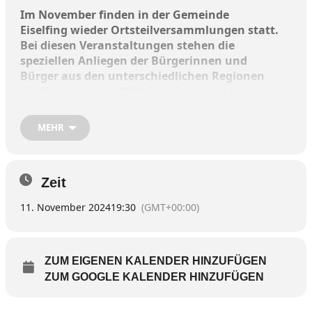
Im November finden in der Gemeinde
Eiselfing wieder Ortsteilversammlungen statt.
Bei diesen Veranstaltungen stehen die
speziellen Anliegen der Bürgerinnen und
Bürger aus den unterschiedlichen Regionen
der Kommune im Mittelpunkt und es können
im Beisein des Ersten Bürgermeisters Georg
Reinthaler Wünsche, Anregungen sowie
MEHR
Kritikpunkte vorgebracht und diskutiert
werden.
Zeit
Die jeweils um 19.30 Uhr beginnenden
Versammlungen finden an den folgenden
11. November 2024
19:30
(GMT+00:00)
Terminen statt:
Donnerstag, 7. November, im Gasthaus Sanftl,
ZUM EIGENEN KALENDER HINZUFÜGEN
Eiselfing
ZUM GOOGLE KALENDER HINZUFÜGEN
Montag, 11. November, im Feuerwehrgerätehaus