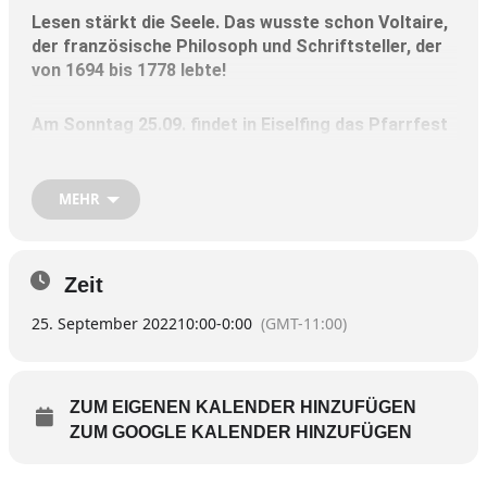
Lesen stärkt die Seele. Das wusste schon Voltaire,
der französische Philosoph und Schriftsteller, der
von 1694 bis 1778 lebte!
Am Sonntag 25.09. findet in Eiselfing das Pfarrfest
statt. In diesem Rahmen gibt es in der Bücherei in
Eiselfing einen Bücherflohmarkt – ab 10 Uhr ist
durchgehend geöffnet. Viele neue Bücher für Kinder
MEHR
und Erwachsene stehen zudem zum Ausleihen
bereit …
Zeit
Die Mitarbeiterinnen der Eiselfinger Bücherei freuen
sich schon auf viele Besucher.
25. September 2022
10:00
-
0:00
(GMT-11:00)
ZUM EIGENEN KALENDER HINZUFÜGEN
ZUM GOOGLE KALENDER HINZUFÜGEN