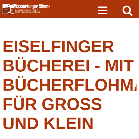
Skip
to
content
EISELFINGER
BÜCHEREI - MIT
BÜCHERFLOHM
FÜR GROSS U
ND KLEIN