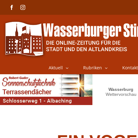
Skip
Facebook
Instagram
to
content
Aktuell
Rubriken
Kontakt