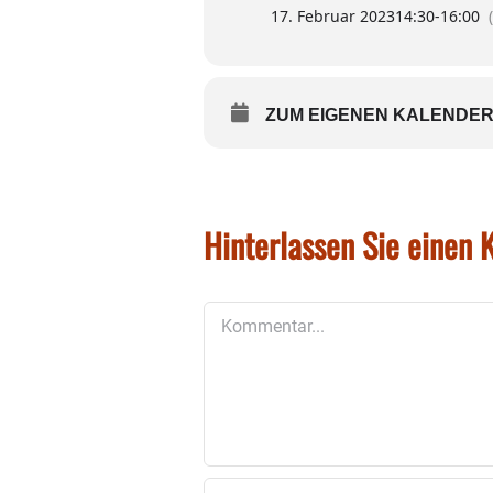
17. Februar 2023
14:30
-
16:00
Die Familienführung und die
Eine Anmeldung ist unter 08
ZUM EIGENEN KALENDER
HolztechnischesMuseum(at)r
Hinterlassen Sie einen
Kommentar