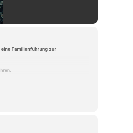
eine Familienführung zur
ahren.
s 16 Uhr im Holztechnischen
ls von 14.30 bis 16 Uhr.
vom Baum bis zum