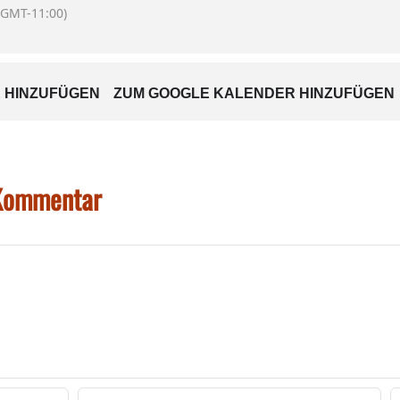
(GMT-11:00)
 Workshops werden von der
Museumspädagogin Christa Lüdecke
031/16900 oder
 HINZUFÜGEN
ZUM GOOGLE KALENDER HINZUFÜGEN
osenheim.de
erforderlich.
 Kommentar