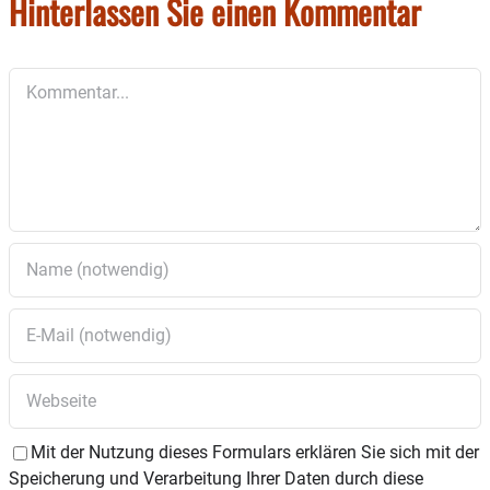
Hinterlassen Sie einen Kommentar
Es findet die Abnahme der leichtathletischen
Anforderungen: Ausdauer, Kraft, Schnelligkeit
und Koordination statt.
Kommentar
Eine Mitgliedschaft im Sportverein ist NICHT
erforderlich.
Eine Anmeldung
ist wünschenswert
unter
sportabzeichen@sv-amerang.de
.
Mit der Nutzung dieses Formulars erklären Sie sich mit der
Speicherung und Verarbeitung Ihrer Daten durch diese