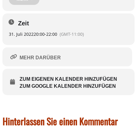
Kesting, Nik Mayr, Wolfgang Roth, Leonhard Schilde, Annett
Segerer, Regina Alma Semmler.
Bei schönem Wetter im Garten der Bar Helmut, bei Regen
indoor.
Zeit
(Daher in diesem Fall ein Sitzplatz-Kontingent-Verkauf ohne
Bestuhlungsplan).
31. Juli 2022
20:00
-
22:00
(GMT-11:00)
ONLINE-KARTENKAUF
Die Bar Helmut ist ab 18 Uhr geöffnet.
MEHR DARÜBER
ZUM EIGENEN KALENDER HINZUFÜGEN
ZUM GOOGLE KALENDER HINZUFÜGEN
Hinterlassen Sie einen Kommentar