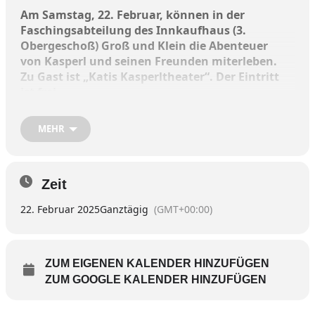
Am Samstag,
22. Februar, können
in der
Faschingsabteilung des Innkaufhaus (3.
Obergeschoß) Groß und Klein die Abenteuer
von Kasperl und seinen Freunden miterleben.
Zu Gast ist „Katis Kasperltheater“. Der Eintritt
ist frei.
Es finden drei Aufführungen von jeweils zirka 20
MEHR
Minuten statt: Um
11
,
13.30
und um
14.30
Uhr.
Zeit
22. Februar 2025
Ganztägig
(GMT+00:00)
ZUM EIGENEN KALENDER HINZUFÜGEN
ZUM GOOGLE KALENDER HINZUFÜGEN