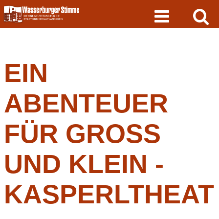
Skip
to
content
EIN
ABENTEUER
FÜR GROSS U
ND KLEIN - K
ASPERLTHEAT