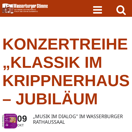
Skip
to
content
KONZERTREIHE
„KLASSIK IM
KRIPPNERHAUS
– JUBILÄUM
„MUSIK IM DIALOG" IM WASSERBURGER
09
RATHAUSSAAL
OKT