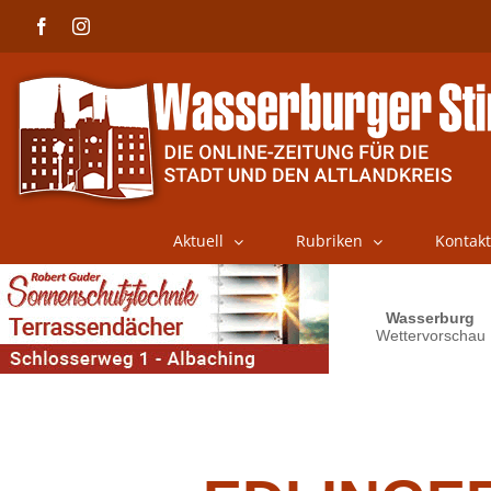
Skip
Facebook
Instagram
to
content
Aktuell
Rubriken
Kontakt