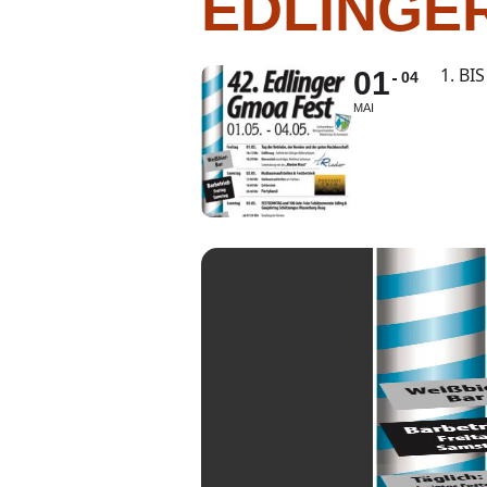
EDLINGER
1. B
01
04
MAI