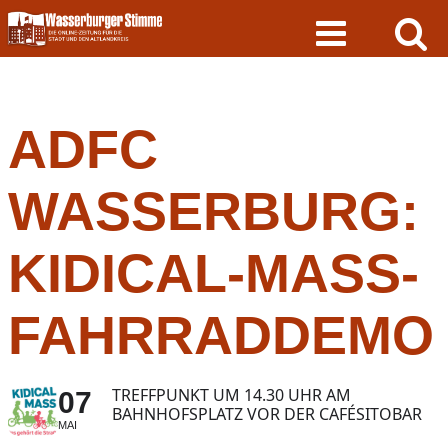
Skip
to
content
ADFC
WASSERBURG:
KIDICAL-MASS-
FAHRRADDEMO
TREFFPUNKT UM 14.30 UHR AM
07
BAHNHOFSPLATZ VOR DER CAFÉSITOBAR
MAI