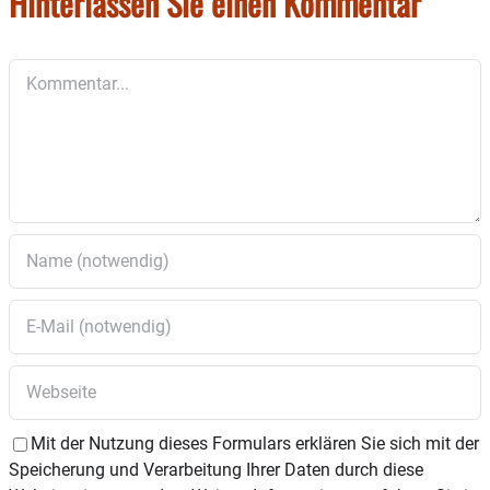
Hinterlassen Sie einen Kommentar
Treffpunkt ist um 14.30 Uhr am Bahnhofsplatz
vor der Cafésitobar
. Nach einer kindgerechten
Kommentar
Fahrradrunde, die von der Polizei begleitet und
abgesichert wird, findet die Veranstaltung einen
kinderfreundlichen Ausklang am Palmanospielplatz.
Dort kann der Nachmittag mit Spielen und netten
Gesprächen ausklingen. Willkommen sind der ADFC-
Ortsgruppe alle kleinen und großen Radler, egal ob
mit Laufrad, im Anhänger, auf dem eigenen Fahrrad
oder mit dem Tretroller.
Mit der Nutzung dieses Formulars erklären Sie sich mit der
Speicherung und Verarbeitung Ihrer Daten durch diese