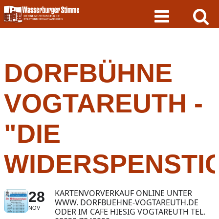
Skip
to
content
DORFBÜHNE
VOGTAREUTH -
"DIE
WIDERSPENSTI
KARTENVORVERKAUF ONLINE UNTER
28
WWW. DORFBUEHNE-VOGTAREUTH.DE
NOV
ODER IM CAFE HIESIG VOGTAREUTH TEL.