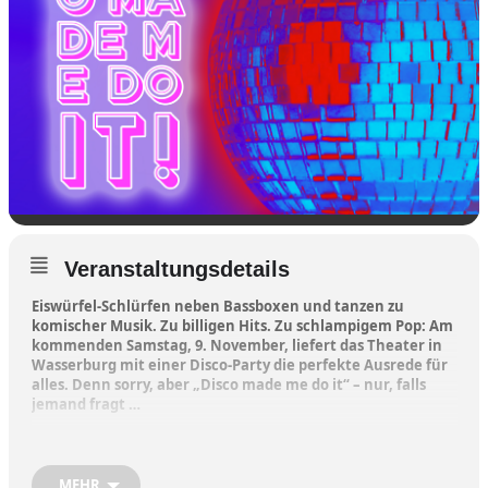
Veranstaltungsdetails
Eiswürfel-Schlürfen neben Bassboxen und tanzen zu
komischer Musik. Zu billigen Hits. Zu schlampigem Pop: Am
kommenden Samstag, 9. November, liefert das Theater in
Wasserburg mit einer Disco-Party die perfekte Ausrede für
alles. Denn sorry, aber „Disco made me do it“ – nur, falls
jemand fragt …
Ab 21 Uhr geht’s los in der „Hilde“ – das ist der Bar-Bereich hinter
MEHR