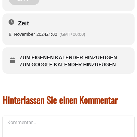
der Tribüne im Wasserburger Theater. Und auch da tritt Regisseur
und Schauspieler Nik Mayr in Aktion: Diesmal als DJ.
Alte Zeiten werden heraufbeschworen, als
Tanzveranstaltungen noch Namen trugen wie
Zeit
Ententanz. Oder Inntendance. Oder so.
9. November 2024
21:00
(GMT+00:00)
Der Eintritt ist übrigens frei.
ZUM EIGENEN KALENDER HINZUFÜGEN
ZUM GOOGLE KALENDER HINZUFÜGEN
Hinterlassen Sie einen Kommentar
Kommentar