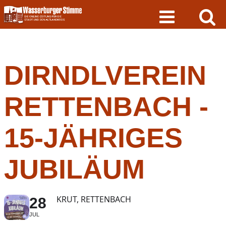
Skip
to
content
DIRNDLVEREIN
RETTENBACH -
15-JÄHRIGES
JUBILÄUM
KRUT, RETTENBACH
28
JUL