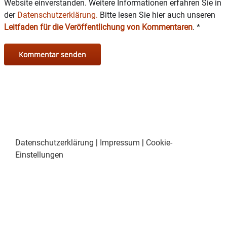
Website einverstanden. Weitere Informationen erfahren Sie in
der
Datenschutzerklärung.
Bitte lesen Sie hier auch unseren
Zu allem Überfluss reimt sich die Dorfratschen
Leitfaden für die Veröffentlichung von Kommentaren
.
*
Klothilde (Conny Liegl), gerne ihre eignen Geschichten
zusammen, und verbreitet diese fleissig.
Was ist nun wirklich wahr? Ein kunterbunter Abend
steht den Besuchern bevor.
Vorstellungen:
20. November um 20 Uhr,
Datenschutzerklärung
|
Impressum
|
Cookie-
25. November um 20 Uhr,
Einstellungen
26. November um 20 Uhr
und am 27. November nachmittags um 14 Uhr.