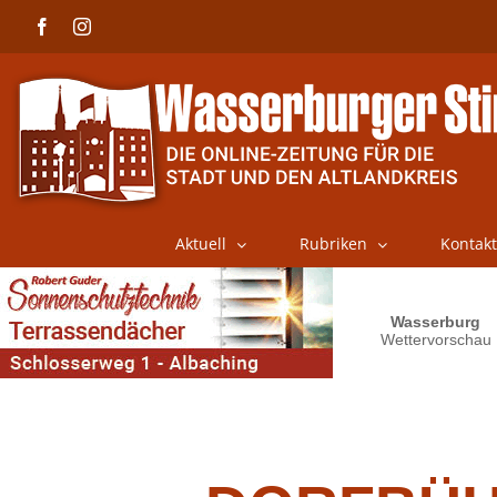
Skip
Facebook
Instagram
to
content
Aktuell
Rubriken
Kontakt