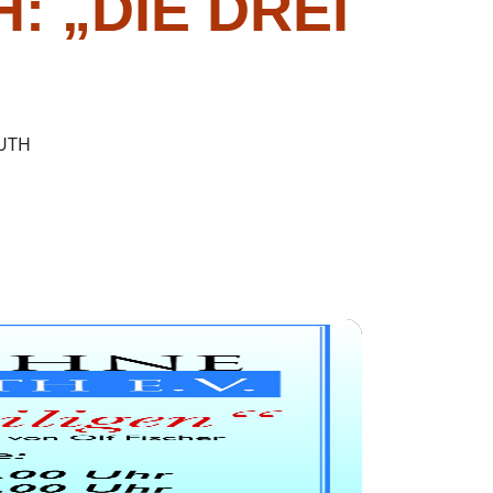
 „DIE DREI
UTH