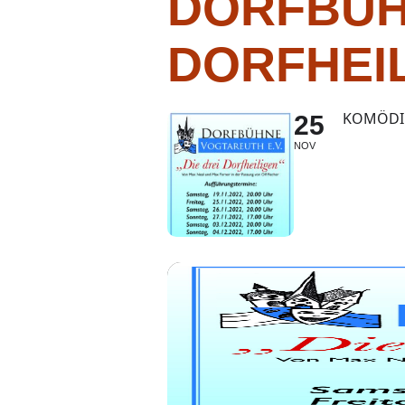
DORFBÜH
DORFHEI
KOMÖDIE
25
NOV