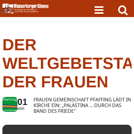
Skip
to
content
DER
WELTGEBETST
DER FRAUEN
FRAUEN GEMEINSCHAFT PFAFFING LÄDT IN
01
KIRCHE EIN: „PALÄSTINA ... DURCH DAS
MÄR
BAND DES FRIEDE"