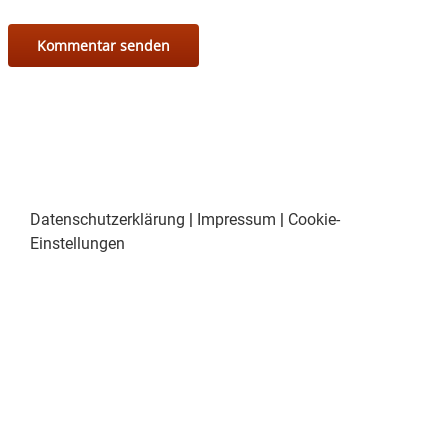
Schmankerln von klassisch-bayerischen Gerichten
bis zu etwas ausgefalleneren Köstlichkeiten zur
Auswahl stehen wird …
Datenschutzerklärung
|
Impressum
|
Cookie-
Einstellungen