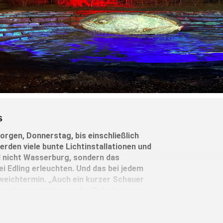
s
orgen, Donnerstag, bis einschließlich
rden viele bunte Lichtinstallationen und
l nicht Wasserburg, sondern das
ei Edling erleuchten. Und das bei jedem
sweichtermin. „Auch ein kurzer Schauer
werden uns nicht aus der Ruhe bringen.
aucht bekanntlich ein wenig Feuchtigkeit
Seiten der Veranstalter.