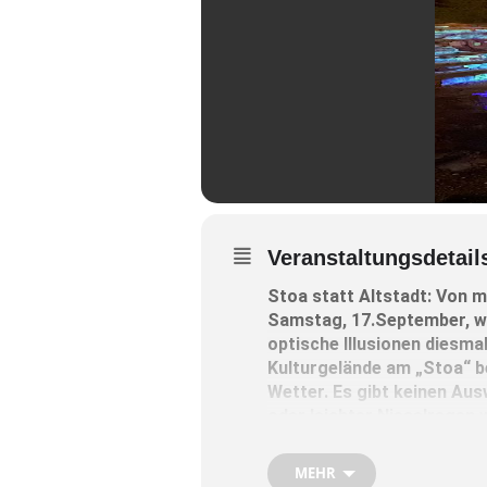
Veranstaltungsdetail
Stoa statt Altstadt: Von m
Samstag, 17.September, we
optische Illusionen diesma
Kulturgelände am „Stoa“ b
Wetter. Es gibt keinen Au
oder leichter Nieselregen 
Im Gegenteil, ein Laser br
in der Luft“, heißt es von 
MEHR