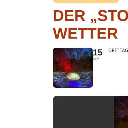
DER „STO
WETTER
DREI TA
15
SEP