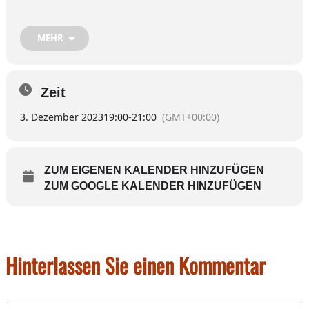
Inn
Kategorie:
Schauspiel
MEHR
Beschreibung:
WEIHNACHTSKOMÖDIE VON PATRICK
BARLOW
Zeit
Deutsch von Ulrike Hofmann & Volker Ludwig
3. Dezember 2023
19:00
-
21:00
(GMT+00:00)
Regie: Nik Mayr
Es spielen: Andreas Hagl • Hilmar Henjes • Rosalie Schlagheck
ZUM EIGENEN KALENDER HINZUFÜGEN
ZUM GOOGLE KALENDER HINZUFÜGEN
Hinterlassen Sie einen Kommentar
Kommentar