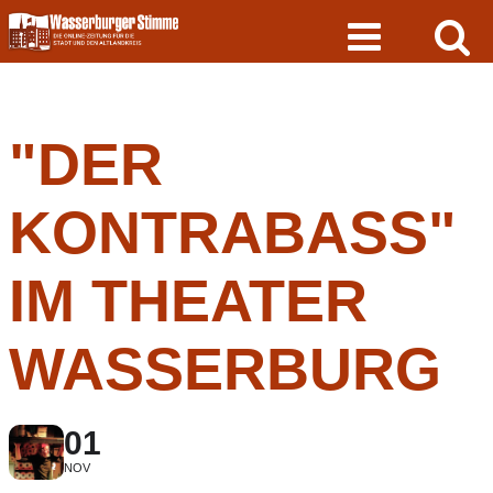
Skip
to
content
"DER
KONTRABASS"
IM THEATER
WASSERBURG
01
NOV