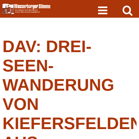
Skip
to
content
DAV: DREI-
SEEN-
WANDERUNG
VON
KIEFERSFELDE