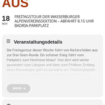
AUS
FREITAGSTOUR DER WASSERBURGER
18
ALPENVEREINSSEKTION – ABFAHRT 8.15 UHR
NOV
BADRIA-PARKPLATZ
Veranstaltungsdetails
Die Freitagstour dieser Woche führt von Kiefersfelden aus
zur Drei-Seen-Runde. Ein schöner Steig führt vom
Parkplatz zum Hechtsee hinauf. Von dort wird weiter
gewandert zum Längsee und dann zum Pfrillsee. Entlang
eines Kreuzweges geht es aufwärts zur Thierbergkapelle
mit Aufstieg zum Wehrturm, dann wieder zurück zum
Hechtsee mit Einkehr in der Hechtseearena. Die
Gesamtgehzeit beträgt 3 Stunden.
MEHR
Weitere Infos bei der Organisatorin Petra Gottwald, Tel.
0179/1235164.