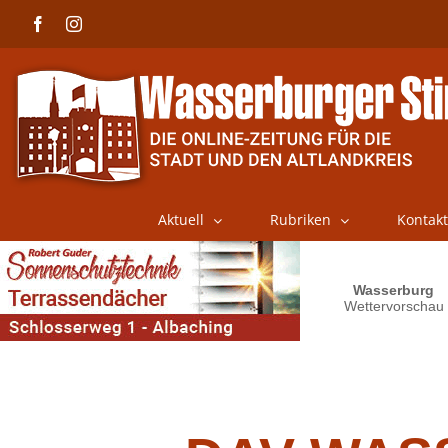
Skip
Facebook
Instagram
to
content
Aktuell
Rubriken
Kontakt