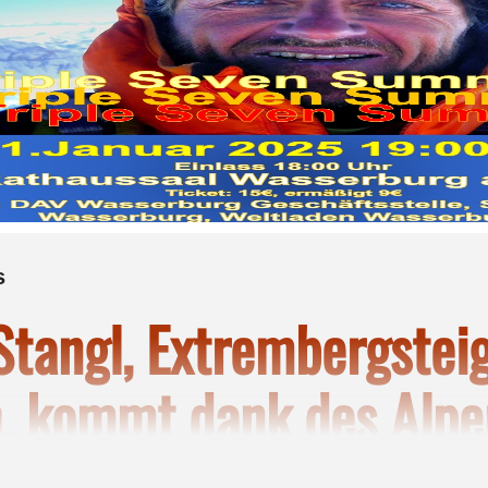
s
Stangl, Extrembergstei
h, kommt dank des Alpe
rg