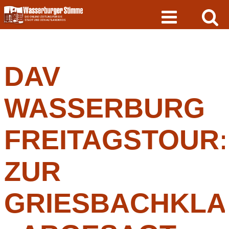
Skip
to
content
DAV
WASSERBURG
FREITAGSTOUR:
ZUR
GRIESBACHKL