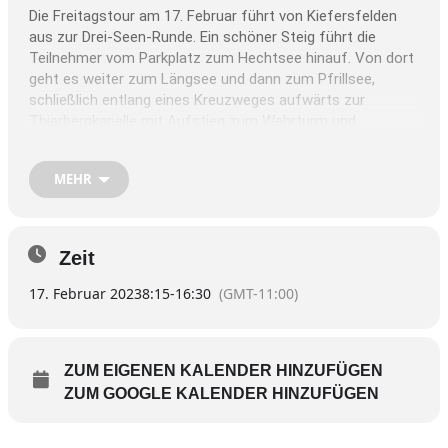
Die Freitagstour am 17. Februar führt von Kiefersfelden
aus zur Drei-Seen-Runde. Ein schöner Steig führt die
Teilnehmer vom Parkplatz zum Hechtsee hinauf. Von dort
geht es weiter zum Längsee und dann zum Pfrillsee,
schließlich entlang eines Kreuzweges aufwärts zur
Thierbergkapelle mit Aufstieg zum Wehrturm und
abschließend wieder zurück zum Hechtsee mit Einkehr in
der Hechtseearena. Die Gesamtgehzeit beträgt 3 Stunden.
MEHR
Winterausrüstung ist erforderlich.
Weitere Infos bei der Organisatorin Petra Gottwald,
Telefon 0179/1235164.
Zeit
Abfahrt ist um 8.15 Uhr am BADRIA-Parkplatz mit
17. Februar 2023
8:15
-
16:30
(GMT-11:00)
Zustiegsmöglichkeiten an der Watzmannstraße und in
Griesstätt.
Anmeldung in der DAV-Geschäftsstelle (Telefon 08071 /
ZUM EIGENEN KALENDER HINZUFÜGEN
40545) am Dienstag oder Donnerstag von 15 bis 18 Uhr.
ZUM GOOGLE KALENDER HINZUFÜGEN